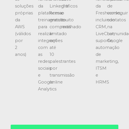
soluções
da
LinkedIn
gráficos
da
de
próprias
plataforma,
Acesso
e
Freshworks,
conseguir
da
treinamento
gratuito
muito
incluindo
contatos
AWS
para
compartilhado
mais
CRM,
na
(válidos
realizar
limitado
LiveChat,
comunida
por
integrações
em
suporte,
Google
2
com
até
automação
anos)
as
10
de
redes
palestrantes
marketing,
sociais
por
ITSM
e
transmissão
e
Google
online
HRMS
Analytics